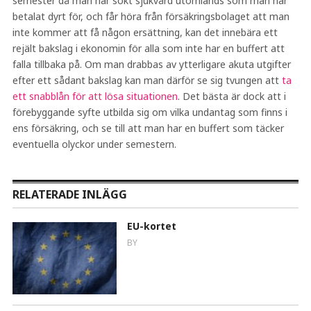
semester då man har sökt sjukvård utomlands som man har
betalat dyrt för, och får höra från försäkringsbolaget att man
inte kommer att få någon ersättning, kan det innebära ett
rejält bakslag i ekonomin för alla som inte har en buffert att
falla tillbaka på. Om man drabbas av ytterligare akuta utgifter
efter ett sådant bakslag kan man därför se sig tvungen att
ta
ett snabblån för att lösa situationen
. Det bästa är dock att i
förebyggande syfte utbilda sig om vilka undantag som finns i
ens försäkring, och se till att man har en buffert som täcker
eventuella olyckor under semestern.
RELATERADE INLÄGG
EU-kortet
BY